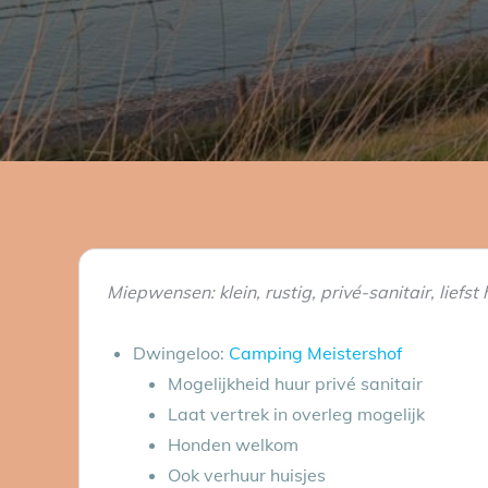
Miepwensen: klein, rustig, privé-sanitair, liefs
Dwingeloo:
Camping Meistershof
Mogelijkheid huur privé sanitair
Laat vertrek in overleg mogelijk
Honden welkom
Ook verhuur huisjes