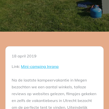
Posted
18 april 2019
on
Link:
Mini-camping Inrana
Na de laatste kampeervakantie in Megen
bezochten we een aantal winkels, talloze
reviews op websites gelezen, filmpjes gekeken
en zelfs de vakantiebeurs in Utrecht bezocht
om de perfecte tent te vinden. Uiteindelijk