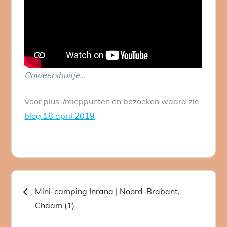
Onweersbuitje…
Voor plus-/mieppunten en bezoeken waard zie
blog 18 april 2019
Bericht
Mini-camping Inrana | Noord-Brabant,
Chaam (1)
navigatie