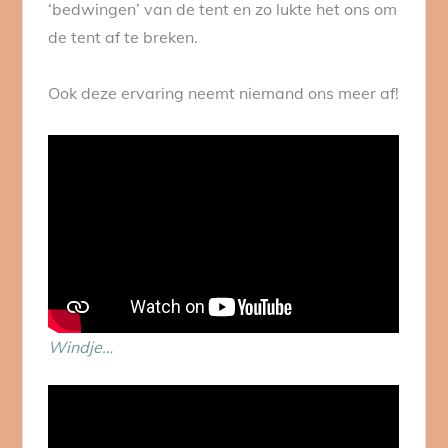
‘bedwingen’ van de tent en zo lukte het ons om
de tent af te breken.
Ook deze ervaring neemt niemand ons meer af!
Windje…