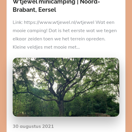
W’tjewel minicamping | Noord-
Brabant, Eersel
Link: https://www.wtjewel.nl/wtjewel Wat een
mooie camping! Dat is het eerste wat we tegen
elkaar zeiden toen we het terrein opreden.
Kleine veldjes met mooie met…
Posted
30 augustus 2021