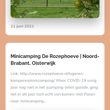
Posted
21 juni 2021
on
Minicamping De Rozephoeve | Noord-
Brabant, Oisterwijk
Link: http://www.rozephoeve.nl/logeren-
kamperen/minicamping/ Waar COVID-19 vorig
jaar nog roet in het (camping-)eten gooide, ging
het er dit jaar toch echt van komen: met Pasen
naar minicamping…