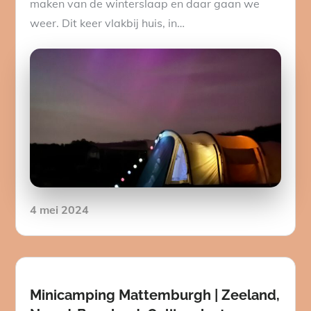
maken van de winterslaap en daar gaan we
weer. Dit keer vlakbij huis, in…
Posted
4 mei 2024
on
Minicamping Mattemburgh | Zeeland,